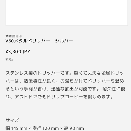
モ
ー
武蔵國珈琲
ダ
V60メタルドリッパー シルバー
ル
で
通
¥3,300 JPY
メ
常
税込。
デ
価
ィ
ア
格
ステンレス製のドリッパーです。軽くて丈夫な金属ドリッ
(1)
を
パーは、熱伝導性が良く、お湯をかけてドリッパーを温め
開
るという手間が省け、迅速な抽出が可能です。 耐久性に優
く
れ、アウトドアでもドリップコーヒーを愉しめます。
サイズ
幅 145 mm × 奥行 120 mm × 高 90 mm