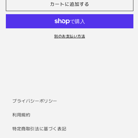
ド
ド
カートに追加する
リ
リ
ッ
ッ
パ
パ
ー
ー
別のお支払い方法
シ
シ
ル
ル
バ
バ
ー
ー
の
の
数
数
量
量
を
を
減
増
プライバシーポリシー
ら
や
す
す
利用規約
特定商取引法に基づく表記