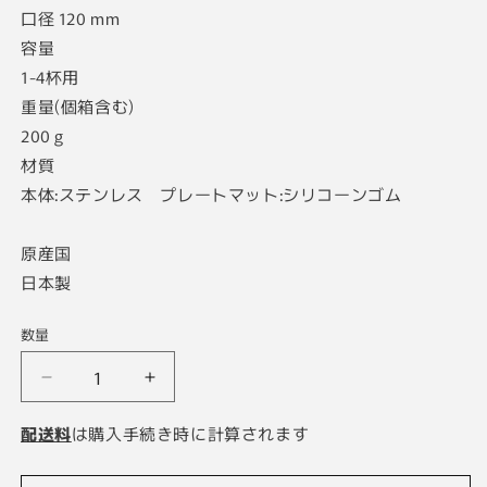
口径 120 mm
容量
1-4杯用
重量(個箱含む)
200 g
材質
本体:ステンレス プレートマット:シリコーンゴム
原産国
日本製
数量
V60
V60
メ
メ
配送料
は購入手続き時に計算されます
タ
タ
ル
ル