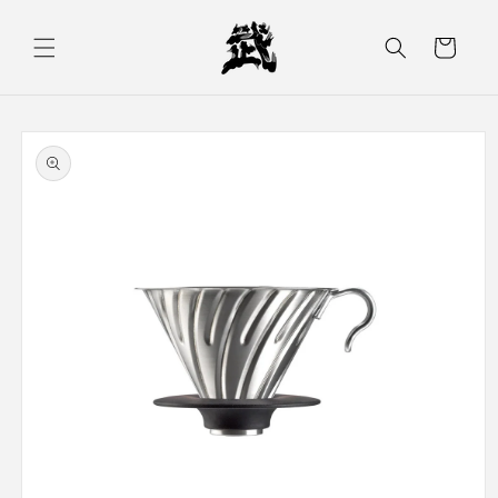
コンテ
カ
ンツに
進む
ー
ト
商品情
報にス
キップ