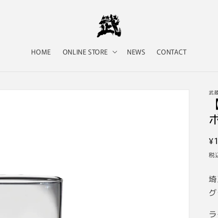
HOME
ONLINE STORE
NEWS
CONTACT
武
¥1
税
埼
グ
ラ