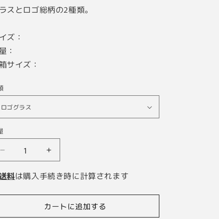
ラスとロゴ総柄の2種類。
イズ：
量：
箱サイズ：
類
量
【埼
【埼
玉
玉
送料
は購入手続き時に計算されます
西
西
武
武
ラ
ラ
カートに追加する
イ
イ