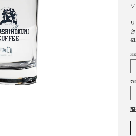
グ
サ
容
個
種
数
配