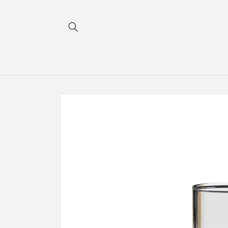
コンテ
ンツに
進む
商品情
報にス
キップ