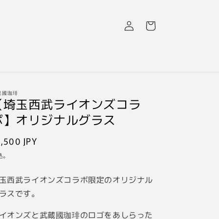
ロ
カ
グ
ー
イ
ト
ン
蔵國珈琲
【埼玉西武ライオンズコラ
ボ】オリジナルグラス
通
,500 JPY
常
込。
価
玉西武ライオンズコラボ限定のオリジナル
格
ラスです。
イオンズと武蔵國珈琲のロゴをあしらった